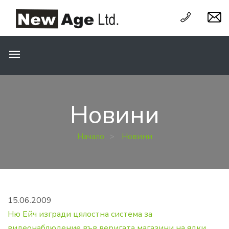
Новини
Начало
>
Новини
15.06.2009
Ню Ейч изгради цялостна система за
видеонаблюдение във веригата магазини на ядки