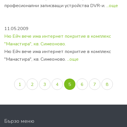
професионални записващи устройства DVR-и.
...още
11.05.2009
Ню Ейч вече има интернет покритие в комплекс
"Манастира", кв. Симеоново.
Ню Ейч вече има интернет покритие в комплекс
"Манастира", кв. Симеоново.
...още
1
2
3
4
5
6
7
8
Бързо меню